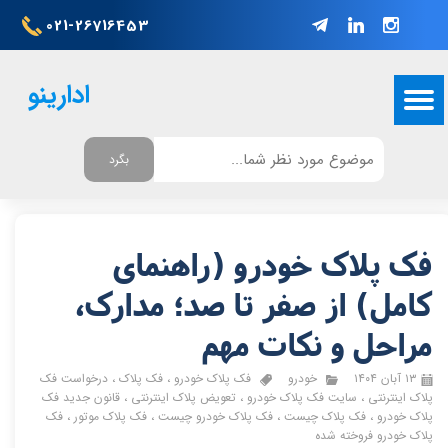
021-26716453
ادارینو
بگرد
فک پلاک خودرو (راهنمای
کامل) از صفر تا صد؛ مدارک،
مراحل و نکات مهم
۱۳ آبان ۱۴۰۴
خودرو
فک پلاک خودرو
،
فک پلاک
،
درخواست فک
پلاک اینترنتی
،
سایت فک پلاک خودرو
،
تعویض پلاک اینترنتی
،
قانون جدید فک
پلاک خودرو
،
فک پلاک چیست
،
فک پلاک خودرو چیست
،
فک پلاک موتور
،
فک
پلاک خودرو فروخته شده