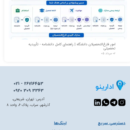
امور فارغ‌التحصیلان دانشگاه | راهنمای کامل دانشنامه - تأییدیه
تحصیلی
۰۲ مرداد ۰۵
021 - 26716453
ادارینو
0920 309 3343
آدرس: تهران، شریعتی،
آذرشهر، سراب، پلاک 6، واحد 8
دسترسی سریع​​​​​​​
لینک‌ها