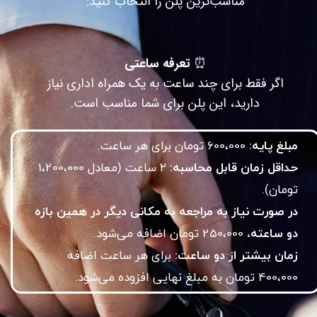
مناسب‌ترین پلن را انتخاب کنید:
⏰
تعرفه ساعتی
اگر فقط برای چند ساعت به یک همراه اداری نیاز
دارید، این پلن برای شما مناسب است.
مبلغ پایه:
600،000 تومان برای هر ساعت.
حداقل زمان قابل محاسبه:
۲ ساعت (معادل 1،200،000
تومان).
در صورت نیاز به مراجعه به مکانی دیگر در همین بازه
دو ساعته،
250،000 تومان اضافه می‌شود.
زمان بیشتر از دو ساعت:
برای هر ساعت اضافه
400،000 تومان به مبلغ نهایی افزوده می‌شود.