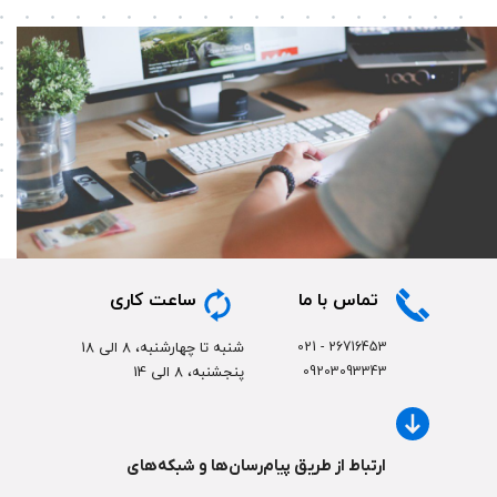
تماس با ما
ساعت کاری
شنبه تا چهارشنبه، 8 الی 18
​26716453 - 021
پنجشنبه، 8 الی 14
09203093343
ارتباط از طریق پیام‌رسان‌ها و شبکه‌های