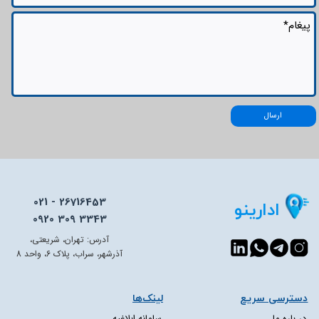
ارسال
021 - 26716453
ادارینو
0920 309 3343
آدرس: تهران، شریعتی،
آذرشهر، سراب، پلاک 6، واحد 8
دسترسی سریع​​​​​​​
لینک‌ها
در باره ما
سامانه ابلاغیه