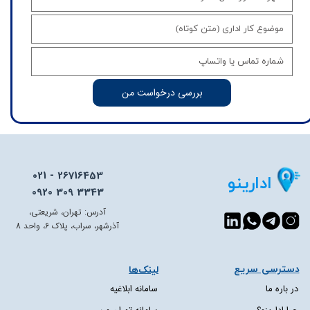
بررسی درخواست من
021 - 26716453
ادارینو
0920 309 3343
آدرس: تهران، شریعتی،
آذرشهر، سراب، پلاک 6، واحد 8
دسترسی سریع​​​​​​​
لینک‌ها
در باره ما
سامانه ابلاغیه