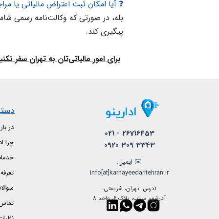
​​​​​​​❓ آیا امکان ثبت اعتراض مالیاتی یا
بله، در صورتی که وکالت‌نامه رسمی شامل
پیگیری کند​​​​​​​.
برای امور مالیاتی‌تان به تهران سفر نکنید،
دسترسی
ادارینو
در بار
021 - 26716453
چرا اد
0920 309 3343
خدمات
​✉️ ایمیل:
info[at]karhayeedaritehran.ir​​​​​​​
تعرفه
سوالا
آدرس: تهران، شریعتی،
آذرشهر، سراب، پلاک 6، واحد 8
تماس ب
نظرات