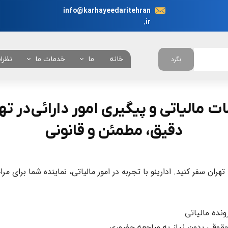
info@karhayeedaritehran
.ir
خانه
ما
خدمات ما
نظرا
بگرد
در باره ما
انجام نیابت اداری در 
چرا ما ؟
همه خدمات
 مالیاتی و پیگیری امور دارائی در ته
تعرفه خدمات
​​​​​​​دقیق، مطمئن و قانونی​​​​​​​
بانکی
امور خودروئی
ران سفر کنید. ادارینو با تجربه در امور مالیاتی، نماینده شما برای مرا
امور دانشجوئی
امور کنسولی
نده مالیاتی
امور شهرداری
قوقی بدون نیاز به مراجعه حضوری