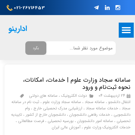
021-26716453
ادارینو
بگرد
سامانه سجاد وزارت علوم | خدمات، امکانات،
نحوه ثبت‌نام و ورود
۲۴ اردیبهشت ۰۴
دولت الکترونیک
،
سامانه های دولتی
انتقال دانشجو
،
سامانه سجاد
،
سامانه سجاد وزارت علوم
،
ثبت نام در سامانه
سجاد
،
خدمات سامانه سجاد
،
ارزشیابی مدرک تحصیلی خارج
،
وام
دانشجویی
،
خدمات رفاهی دانشجویان
،
دانشجویان خارج از کشور
،
تاییدیه
تحصیلی
،
سامانه امور دانشجویان
،
بورسیه تحصیلی
،
فرصت مطالعاتی
،
خدمات الکترونیک وزارت علوم
،
آموزش عالی ایران