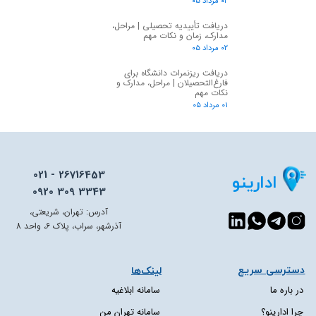
۰۲ مرداد ۰۵
دریافت تأییدیه تحصیلی | مراحل،
مدارک، زمان و نکات مهم
۰۲ مرداد ۰۵
دریافت ریزنمرات دانشگاه برای
فارغ‌التحصیلان | مراحل، مدارک و
نکات مهم
۰۱ مرداد ۰۵
021 - 26716453
ادارینو
0920 309 3343
آدرس: تهران، شریعتی،
آذرشهر، سراب، پلاک 6، واحد 8
دسترسی سریع​​​​​​​
لینک‌ها
در باره ما
سامانه ابلاغیه
چرا ادارینو؟
سامانه تهران من