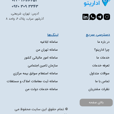
021 - 26716453
ادارینو
0920 309 3343
آدرس: تهران، شریعتی،
آذرشهر، سراب، پلاک 6، واحد 8
دسترسی سریع​​​​​​​
لینک‌ها
در باره ما
سامانه ابلاغیه
چرا ادارینو؟
سامانه تهران من
خدمات ما
سامانه امور مالیاتی کشور
تعرفه خدمات
سازمان تامین اجتماعی
سوالات متداول
سامانه استعلام سوابق بیمه مرکزی
تماس با ما
سامانه ثبت معاملات املاک و مستغلات
نظرات مشتریان
سامانه خدمات دولت من
بالای صفحه
© تمام حقوق این سایت محفوظ می