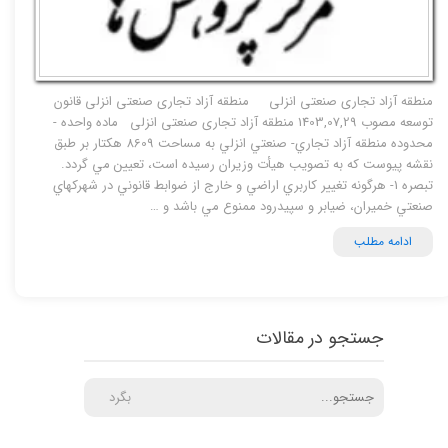
منطقه آزاد تجاری صنعتی انزلی منطقه آزاد تجاری صنعتی انزلی قانون
توسعه مصوب 1403,07,29 منطقه آزاد تجاری صنعتی انزلی ماده واحده -
محدوده منطقه آزاد تجاري- صنعتي انزلي به مساحت 8609 هكتار بر طبق
نقشه پيوست كه به تصويب هيأت وزيران رسيده است، تعيين مي گردد.
تبصره 1- هرگونه تغيير كاربري اراضي و خارج از ضوابط قانوني در شهركهاي
صنعتي خميران، ضيابر و سپيدرود ممنوع مي باشد و …
ادامه مطلب
جستجو در مقالات
بگرد