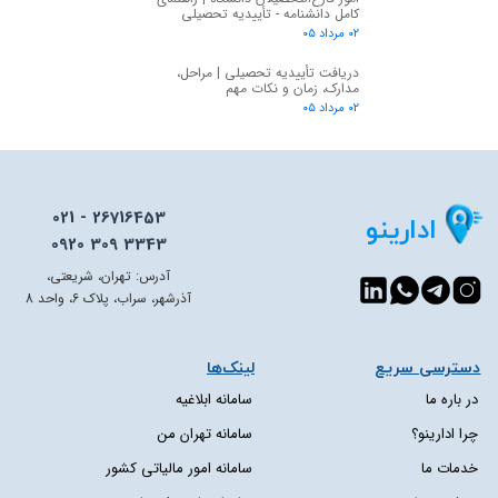
کامل دانشنامه - تأییدیه تحصیلی
۰۲ مرداد ۰۵
دریافت تأییدیه تحصیلی | مراحل،
مدارک، زمان و نکات مهم
۰۲ مرداد ۰۵
021 - 26716453
ادارینو
0920 309 3343
آدرس: تهران، شریعتی،
آذرشهر، سراب، پلاک 6، واحد 8
دسترسی سریع​​​​​​​
لینک‌ها
در باره ما
سامانه ابلاغیه
چرا ادارینو؟
سامانه تهران من
خدمات ما
سامانه امور مالیاتی کشور