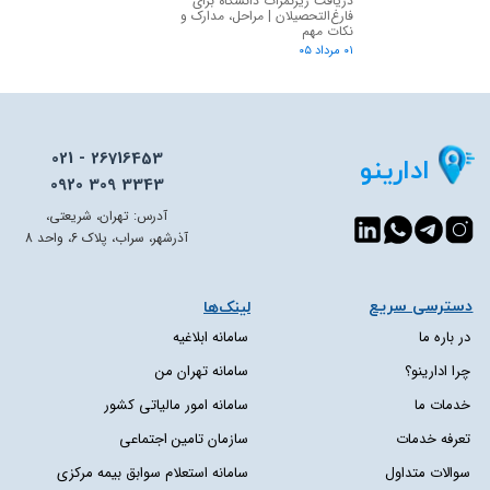
دریافت ریزنمرات دانشگاه برای
فارغ‌التحصیلان | مراحل، مدارک و
نکات مهم
۰۱ مرداد ۰۵
021 - 26716453
ادارینو
0920 309 3343
آدرس: تهران، شریعتی،
آذرشهر، سراب، پلاک 6، واحد 8
دسترسی سریع​​​​​​​
لینک‌ها
در باره ما
سامانه ابلاغیه
چرا ادارینو؟
سامانه تهران من
خدمات ما
سامانه امور مالیاتی کشور
تعرفه خدمات
سازمان تامین اجتماعی
سوالات متداول
سامانه استعلام سوابق بیمه مرکزی