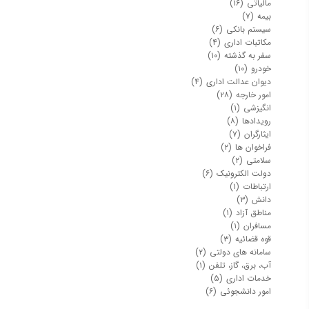
مالیاتی
(۱۶)
بیمه
(۷)
سیستم بانکی
(۶)
مکاتبات اداری
(۴)
سفر به گذشته
(۱۰)
خودرو
(۱۰)
دیوان عدالت اداری
(۴)
امور خارجه
(۲۸)
انگیزشی
(۱)
رویدادها
(۸)
ایثارگران
(۷)
فراخوان ها
(۲)
سلامتی
(۲)
دولت الکترونیک
(۶)
ارتباطات
(۱)
دانش
(۳)
مناطق آزاد
(۱)
مسافران
(۱)
قوه قضائیه
(۳)
سامانه های دولتی
(۲)
آب، برق، گاز، تلفن
(۱)
خدمات اداری
(۵)
امور دانشجوئی
(۶)