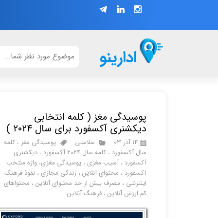
ادارینو
پوسیدگی مغز ( کلمه انتخابی
دیکشنری آکسفورد برای سال 2024 )
۱۴ آذر ۰۳
سلامتی
پوسیدگی مغز
،
کلمه
سال آکسفورد
،
کلمه سال 2024 آکسفورد
،
دیکشنری
آکسفورد
،
آسیب مغزی
،
پوسیدگی مغزی، واژه منتخب
آکسفورد
،
محتوای آنلاین
،
زندگی مجازی
،
نفوذ فرهنگ
اینترنتی
،
مصرف بیش از حد محتوای آنلاین
،
محتواهای
کم ارزش آنلاین
،
فرهنگ آنلاین