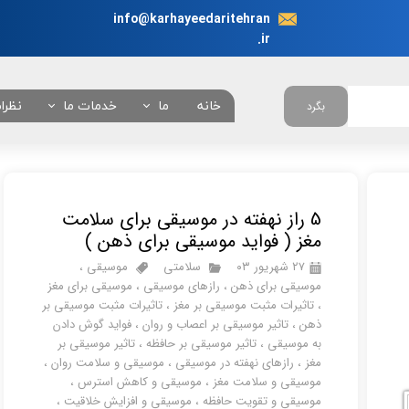
info@karhayeedaritehran
.ir
خانه
ما
خدمات ما
نظرا
بگرد
در باره ما
انجام نیابت اداری در 
چرا ما ؟
همه خدمات
5 راز نهفته در موسیقی برای سلامت
تعرفه خدمات
مغز ( فواید موسیقی برای ذهن )
بانکی
۲۷ شهریور ۰۳
سلامتی
موسیقی
،
موسیقی برای ذهن
،
رازهای موسیقی
،
موسیقی برای مغز
امور خودروئی
،
تاثیرات مثبت موسیقی بر مغز
،
تاثیرات مثبت موسیقی بر
ذهن
،
تاثیر موسیقی بر اعصاب و روان
،
فواید گوش دادن
امور دانشجوئی
به موسیقی
،
تاثیر موسیقی بر حافظه
،
تاثیر موسیقی بر
مغز
،
رازهای نهفته در موسیقی
،
موسیقی و سلامت روان
،
امور کنسولی
موسیقی و سلامت مغز
،
موسیقی و کاهش استرس
،
امور شهرداری
موسیقی و تقویت حافظه
،
موسیقی و افزایش خلاقیت
،