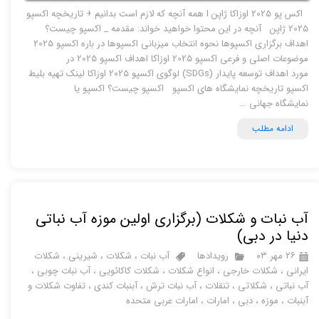
اکس پو 2025 اوزاکا ژاپن I همه آنچه که لازم است بدانیم + تاریخچه اکسپو
2025 ژاپن آنچه در این محتوا خواهید خواند: مقدمه _ اکسپو چیست؟
اهداف برگزاری اکسپوها نحوه انتخاب میزبانی اکسپوها در باره اکسپو 2025
موضوعات اصلی و فرعی اکسپو 2025 اوزاکا اهداف اکسپو ​2025 در
مورد اهداف توسعه پایدار (SDGs) لوگوی اکسپو 2025 اوزاکا لینک تهیه بلیط
اکسپو تاریخچه نمایشگاه های اکسپو اکسپو چیست؟ اکسپو یا
نمایشگاه جهانی …
ادامه مطلب
آب نبات و شکلات (برگزاری اولین موزه آب نباتی
دنیا در دبی)
۲۶ مهر ۰۳
رویدادها
آب نبات
،
شکلات
،
شیرینی
،
شکلات
ایرانی
،
شکلات خارجی
،
انواع شکلات
،
شکلات کاکائویی
،
آب نبات چوبی
،
آب نباتی
،
شکلاتی
،
تنقلات
،
آب نبات ترش
،
آبنبات کندی
،
تفاوت شکلات و
آبنبات
،
موزه
،
دبی
،
امارات
،
امارات عربی متحده