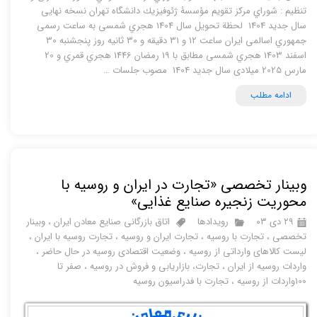
تنظيم : شوراي مرکز تقويم مؤسسۀ ژئوفيزيك دانشگاه تهران نسخه نهایی
سال جدید 1404 لحظة تحویل سال 1404 هجري شمسی به ساعت رسمی
جمهوري اسالمی ایران ساعت 12 و 31 دقيقه و 30 ثانيه روز پنجشنبه 30
اسفند 1403 هجري شمسی مطابق با 19 رمضان 1446 هجري قمري و 20
مارس 2025 میلادی سال جدید 1404 مصوب جلسات …
ادامه مطلب
وبینار تخصصی «تجارت در ایران و روسیه با
محوریت زنجیره صنایع غذایی»
۲۹ دی ۰۳
رویدادها
اتاق بازرگانی صنایع معادن ایران
،
وبینار
تخصصی
،
تجارت با روسیه
،
تجارت ایران و روسیه
،
تجارت روسیه با ایران
،
لیست کالاهای وارداتی از روسیه
،
وضعیت اقتصادی روسیه در حال حاضر
،
واردات روسیه از ایران
،
تجارت، بازاریابی و فروش در روسیه
،
صفر تا
100واردات از روسیه
،
تجارت با فدراسیون روسیه