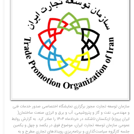
سازمان توسعه تجارت مجوز برگزاری نمایشگاه اختصاصی صدور خدمات فنی
و مهندسی، نفت و گاز و پتروشیمی، آب و برق و انرژی صنعت ساختمان(
ایران پروژه) ازبکستان-تاشکند در خردادماه 1404 را صادر کرد. به گزارش روابط
عمومی سازمان توسعه تجارت ایران، موضوع فوق در یکصد و چهل و یکمین
جلسه کارگروه سیاست‌گذاری و برنامه‌ریزی رویدادهای تجاری مطرح و به