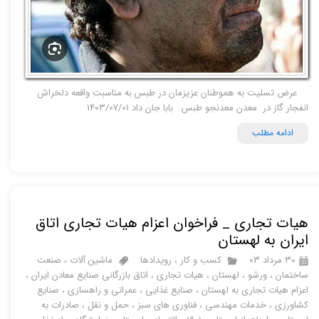
عرض تسلیت به هموطنان عزیزمان در طبس به مناسبت واقعه دلخراش
انفجار گاز در معدن معدنجو طبس بابا جان داد 1403/07/01
ادامه مطلب
هیات تجاری _ فراخوان اعزام هیات تجاری اتاق
ایران به لهستان
۳۰ مرداد ۰۳
کسب و کار
،
رویدادها
ماشین آلات
،
صنعت
ساختمان
،
ورشو
،
لهستان
،
هیات تجاری
،
اتاق بازرگانی صنایع معادن ایران
،
اعزام هیات تجاری به لهستان
،
صنایع غذایی
،
عمرانی و راهسازی
،
صنایع
کشاورزی
،
خدمات مهندسی
،
فناوری های سبز
،
حمل و نقل
،
صادرات به