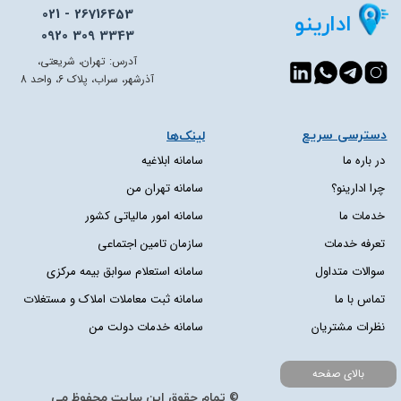
021 - 26716453
ادارینو
0920 309 3343
آدرس: تهران، شریعتی،
آذرشهر، سراب، پلاک 6، واحد 8
دسترسی سریع​​​​​​​
لینک‌ها
در باره ما
سامانه ابلاغیه
چرا ادارینو؟
سامانه تهران من
خدمات ما
سامانه امور مالیاتی کشور
تعرفه خدمات
سازمان تامین اجتماعی
سوالات متداول
سامانه استعلام سوابق بیمه مرکزی
تماس با ما
سامانه ثبت معاملات املاک و مستغلات
نظرات مشتریان
سامانه خدمات دولت من
بالای صفحه
© تمام حقوق این سایت محفوظ می