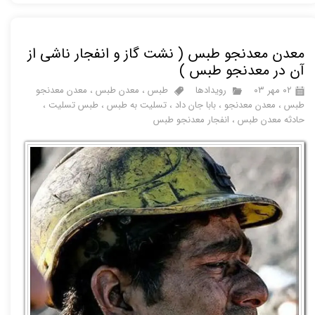
معدن معدنجو طبس ( نشت گاز و انفجار ناشی از
آن در معدنجو طبس )
۰۲ مهر ۰۳
رویدادها
طبس
،
معدن طبس
،
معدن معدنجو
طبس
،
معدن معدنجو
،
بابا جان داد
،
تسلیت به طبس
،
طبس تسلیت
،
حادثه معدن طبس
،
انفجار معدنجو طبس