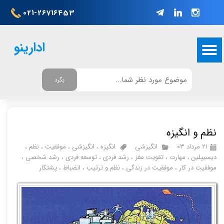
021-26716453
ادارینو
بگرد
نظم و انگیزه
۲۱ مرداد ۰۳
انگیزشی
انگیزه
،
انگیزشی
،
موفقیت
،
نظم
،
دیسیپلین
،
مهارت
،
تقویت مغز
،
رشد فردی
،
توسعه فردی
،
رشد شخصی
،
موفقیت در کار
،
موفقیت در زندگی
،
نظم و ترتیب
،
انضباط
،
پشتکار