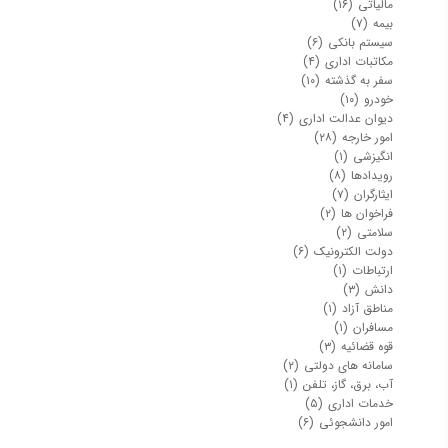
مالیاتی
(۱۶)
بیمه
(۷)
سیستم بانکی
(۶)
مکاتبات اداری
(۴)
سفر به گذشته
(۱۰)
خودرو
(۱۰)
دیوان عدالت اداری
(۴)
امور خارجه
(۲۸)
انگیزشی
(۱)
رویدادها
(۸)
ایثارگران
(۷)
فراخوان ها
(۲)
سلامتی
(۲)
دولت الکترونیک
(۶)
ارتباطات
(۱)
دانش
(۳)
مناطق آزاد
(۱)
مسافران
(۱)
قوه قضائیه
(۳)
سامانه های دولتی
(۲)
آب، برق، گاز، تلفن
(۱)
خدمات اداری
(۵)
امور دانشجوئی
(۶)