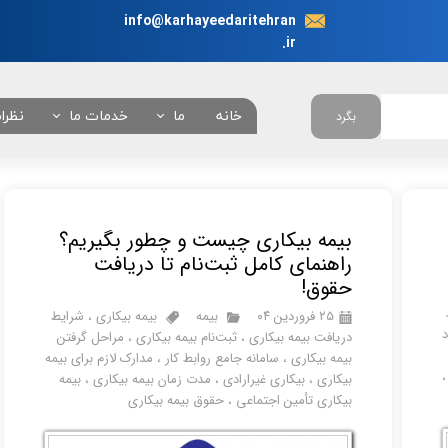
info@karhayeedaritehran
.ir
خانه
ما
خدمات ما
نظرا
بگرد
در باره ما
انجام نیابت اداری در 
چرا ما ؟
همه خدمات
بیمه بیکاری چیست و چطور بگیریم؟
تعرفه خدمات
راهنمای کامل ثبت‌نام تا دریافت
بانکی
حقوق!
۲۵ فروردین ۰۴
بیمه
بیمه بیکاری
،
شرایط
امور خودروئی
د
دریافت بیمه بیکاری
،
ثبت‌نام بیمه بیکاری
،
مراحل گرفتن
بیمه بیکاری
،
سامانه جامع روابط کار
،
مدارک لازم برای بیمه
امور دانشجوئی
بیکاری
،
بیکاری غیرارادی
،
مدت زمان بیمه بیکاری
،
بیمه
امور کنسولی
بیکاری تأمین اجتماعی
،
حقوق بیمه بیکاری
امور شهرداری