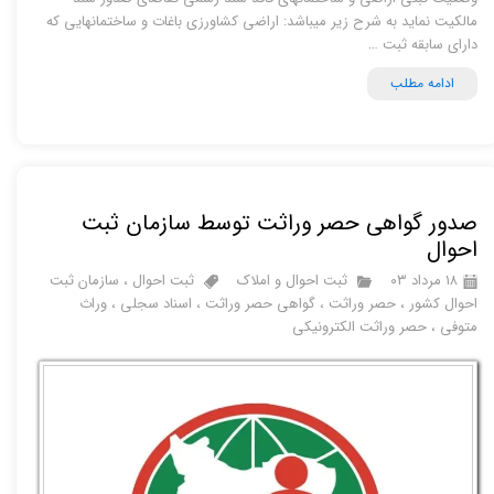
مالکیت نماید به شرح زیر میباشد: اراضی کشاورزی باغات و ساختمانهایی که
دارای سابقه ثبت …
ادامه مطلب
صدور گواهی حصر وراثت توسط سازمان ثبت
احوال
۱۸ مرداد ۰۳
ثبت احوال و املاک
ثبت احوال
،
سازمان ثبت
احوال کشور
،
حصر وراثت
،
گواهی حصر وراثت
،
اسناد سجلی
،
وراث
متوفی
،
حصر وراثت الکترونیکی