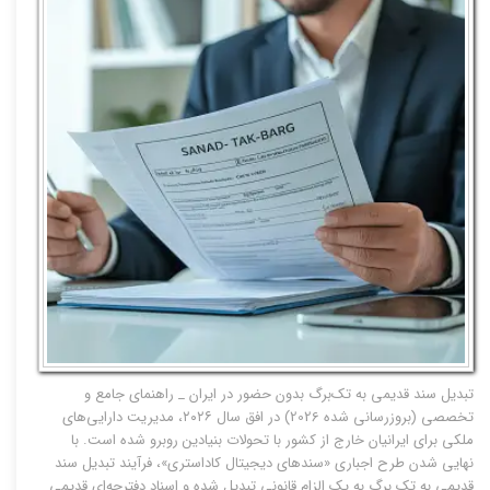
تبدیل سند قدیمی به تک‌برگ بدون حضور در ایران _ راهنمای جامع و
تخصصی (بروزرسانی شده 2026) در افق سال ۲۰۲۶، مدیریت دارایی‌های
ملکی برای ایرانیان خارج از کشور با تحولات بنیادین روبرو شده است. با
نهایی شدن طرح اجباری «سندهای دیجیتال کاداستری»، فرآیند تبدیل سند
قدیمی به تک‌ برگ به یک الزام قانونی تبدیل شده و اسناد دفترچه‌ای قدیمی