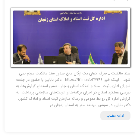
سند مالکیت _ صرف ادعای یک ارگان مانع صدور سند مالکیت مردم نمی
شود. لینک خبر: https://B2n.ir/b27949 دکتر بابایی با حضور در جلسه
شورای اداری ثبت اسناد و املاک استان زنجان، ضمن استماع گزارش‌ها، به
بررسی عملکرد استان در اجرای برنامه‌ها و الویت‌های سازمانی پرداخت. به
گزارش اداره کل روابط عمومی و رسانه سازمان‌ ثبت اسناد و املاک کشور،
دکتر بابایی در سومین برنامه سفر به استان زنجان‌ در …
ادامه مطلب