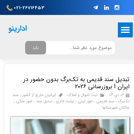
021-26716453
ادارینو
بگرد
تبدیل سند قدیمی به تک‌برگ بدون حضور در
ایران I بروزرسانی 2026
۰۶ دی ۰۴
ثبت احوال و املاک
ایرانیان خارج از کشور
،
سند
تک‌برگ
،
سند قدیمی
،
امور ثبتی
،
نیابت اداری
،
تبدیل سند
،
امور ملکی
،
ساکنان شهرستانها