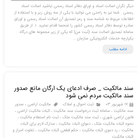
دیگر نگران اصالت اسناد و اوراق دفاتر اسناد رسمی نباشید اصالت اسناد
رسمی شما نیز به راحتی می توانید با یکی از سه روش زیر و با استفاده از
اطلاعات مربوط به شناسه سند و رمز تصدیق آن اصالت اسناد رسمی و اوراق
صادره توسط دفاتر اسناد رسمی کشور را شخصا اقدام نمایید. ۱. از طریق
سامانه تصدیق اصالت سند (ثبت من) که یکی از زیر مجموعه های درگاه
یکپارچه خدمات الکترونیکی سازمان …
ادامه مطلب
سند مالکیت _ صرف ادعای یک ارگان مانع صدور
سند مالکیت مردم نمی شود
۱۷ شهریور ۰۳
ثبت احوال و املاک
مالکیت اراضی
،
صدور
سند مالکیت
،
سامانه ثبت درخواست سند مالکیت
،
اثبات مالکیت اراضی
،
قانون اراضی شهری
،
ثبت سند مالکیت ملک
،
ثبت نام استعلام مالکیت
،
نحوه اثبات مالکیت ملک
،
دعوای اثبات مالکیت
،
مدارک لازم برای اثبات
مالکیت
،
رد دعوی اثبات مالکیت
،
حکم قطعی اثبات مالکیت
،
تفاوت احراز و
اثبات مالکیت