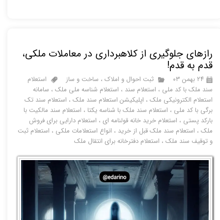
رازهای جلوگیری از کلاهبرداری در معاملات ملکی،
قدم به قدم!
۲۴ بهمن ۰۳
ثبت احوال و املاک
،
ساخت و ساز
استعلام
سند ملک با کد ملی
،
استعلام سند
،
استعلام شناسه ملی ملک
،
سامانه
استعلام الکترونیکی ملک
،
اپلیکیشن استعلام سند ملک
،
استعلام سند تک
برگی با کد ملی
،
استعلام سند ملک با شناسه یکتا
،
استعلام سند مالکیت با
بارکد پستی
،
استعلام خرید خانه قولنامه ای
،
استعلام دارایی برای فروش
ملک
،
استعلام سند ملک قبل از خرید
،
انواع استعلامات ملکی
،
استعلام ثبت
و توقیف سند ملک
،
استعلام دفترخانه برای انتقال ملک