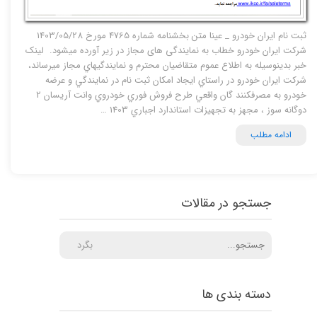
ثبت نام ایران خودرو _ عینا متن بخشنامه شماره 4765 مورخ 1403/05/28
شرکت ایران خودرو خطاب به نمایندگی های مجاز در زیر آورده میشود. لینک
خبر بدينوسيله به اطلاع عموم متقاضيان محترم و نمايندگيهاي مجاز ميرساند،
شركت ايران خودرو در راستاي ايجاد امكان ثبت نام در نمايندگي و عرضه
خودرو به مصرفكنند گان واقعي طرح فروش فوري خودروي وانت آريسان 2
دوگانه سوز ، مجهز به تجهيزات استاندارد اجباري 1403 …
ادامه مطلب
جستجو در مقالات
بگرد
دسته بندی ها