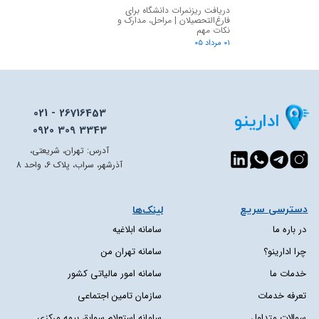
دریافت ریزنمرات دانشگاه برای
فارغ‌التحصیلان | مراحل، مدارک و
نکات مهم
۰۱ مرداد ۰۵
021 - 26716453
ادارینو
0920 309 3343
آدرس: تهران، شریعتی،
آذرشهر، سراب، پلاک 6، واحد 8
دسترسی سریع​​​​​​​
لینک‌ها
در باره ما
سامانه ابلاغیه
چرا ادارینو؟
سامانه تهران من
خدمات ما
سامانه امور مالیاتی کشور
تعرفه خدمات
سازمان تامین اجتماعی
سوالات متداول
سامانه استعلام سوابق بیمه مرکزی