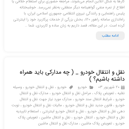
کارها به شکل آنلاین انجام می‌شوند، مراجعه حضوری برای استعلام خلافی یا
اطلاع از نمره منفی گواهینامه دیگر منطقی به‌نظر نمی‌رسد. خوشبختانه
پلیس راهنمایی و رانندگی نیروی انتظامی جمهوری اسلامی ایران، با
راه‌اندازی سامانه راهور 120، بخش بزرگی از خدمات پرکاربرد خود را اینترنتی
کرده است. در این مقاله، قصد داریم به زبان ساده و کاربردی، شما …
ادامه مطلب
نقل و انتقال خودرو _ ( چه مدارکی باید همراه
داشته باشیم؟ )
۲۰ شهریور ۰۳
خودرو
خودرو
،
نقل و انتقال خودرو
،
وسیله
نقلیه
،
تعویض پلاک
،
مراحل نقل و انتقال خودرو
،
مدارک نقل و انتقال
خودرو
،
شرایط انتقال سند خودرو
،
مدارک مورد نیاز جهت نقل و انتقال
خودرو
،
قانون جدید نقل و انتقال خودرو
،
مالیات نقل و انتقال خودرو
،
نوبت
دهی نقل و انتقال خودرو
،
نقل و انتقال خودرو اینترنتی
،
استعلام تاییدیه
نقل و انتقال خودرو
،
انتقال خودرو
،
نقل و انتقال ماشین
،
تعویض پلاک
خودرو
،
تعویض پلاک ماشین
،
مدارک نقل و انتقال ماشین