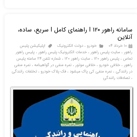
سامانه راهور 120 I راهنمای کامل I سریع، ساده،
آنلاین
۱۰ خرداد ۰۴
خودرو
،
دولت الکترونیک
اپلیکیشن پلیس
راهور
،
سایت پلیس راهور
،
خدمات الکترونیک پلیس راهور
،
پلیس راهور
تماس
،
پلیس راهور 120
،
سایت راهور 120
،
شماره تلفن 24 ساعته پلیس
راهور
،
خلافی خودرو
،
خلافی موتور
،
نمره منفی در گواهینامه
،
نمره منفی
در رانندگی
،
نمره منفی کی پاک میشود
،
فک پلاک خودرو
،
تخلفات رانندگی
،
تصادفات رانندگی