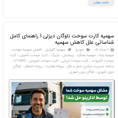
ادامه مطلب
سهمیه کارت سوخت ناوگان دیزلی I راهنمای کامل
شناسائی علل کاهش سهمیه
۱۱ مرداد ۰۵
خودرو
سهمیه گازوئیل
،
کاهش سهمیه سوخت
،
سهمیه پایه
،
سهمیه عملکرد
،
پیمایش
،
باربرگ
،
کارت سوخت کامیون
،
کارت
سوخت کامیونت
،
کارت سوخت تریلی
،
کارت سوخت اتوبوس
،
UTCMS
،
سامانه مدیریت مرکزی حمل و نقل
،
پروانه فعالیت
،
پروانه اشتغال
،
ناوگان
درون شهری
،
ناوگان برون شهری