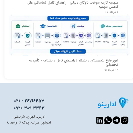
سهمیه کارت سوخت ناوگان دیزلی I راهنمای کامل شناسائی علل
کاهش سهمیه
۱۱ مرداد ۰۵
امور فارغ‌التحصیلان دانشگاه | راهنمای کامل دانشنامه - تأییدیه
تحصیلی
۰۲ مرداد ۰۵
021 - 26716453
ادارینو
0920 309 3343
آدرس: تهران، شریعتی،
آذرشهر، سراب، پلاک 6، واحد 8