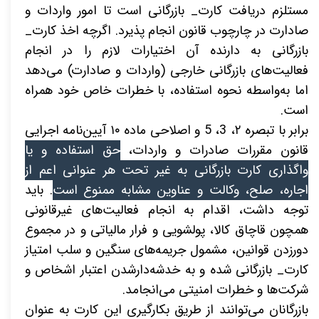
مستلزم دریافت کارت_ بازرگانی است تا امور واردات و
صادارت در چارچوب قانون انجام پذیرد. اگرچه اخذ کارت_
بازرگانی به دارنده آن اختیارات لازم را در انجام
فعالیت‌های بازرگانی خارجی (واردات و صادارت) می‌دهد
اما به‌واسطه نحوه استفاده، با خطرات خاص خود همراه
است.
برابر با تبصره ۲، 3، 5 و اصلاحی ماده ۱۰ آیین‌نامه اجرایی
قانون مقررات صادرات و واردات،
حق استفاده و یا
واگذاری کارت بازرگانی به غیر تحت هر عنوانی اعم از
اجاره، صلح، وکالت و عناوین مشابه ممنوع است
. باید
توجه داشت، اقدام به انجام فعالیت‌های غیرقانونی
همچون قاچاق کالا، پولشویی و فرار مالیاتی و در مجموع
دورزدن قوانین، مشمول جریمه‌های سنگین و سلب امتیاز
کارت_ بازرگانی
شده و به خدشه‌دارشدن اعتبار اشخاص و
شرکت‌ها و خطرات امنیتی می‌انجامد.
بازرگانان می‌توانند از طریق بکارگیری این کارت به عنوان