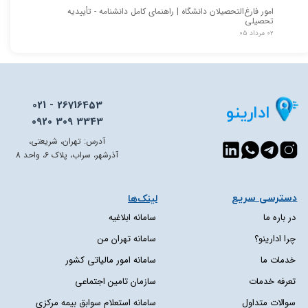
امور فارغ‌التحصیلان دانشگاه | راهنمای کامل دانشنامه - تأییدیه
تحصیلی
۰۲ مرداد ۰۵
021 - 26716453
ادارینو
0920 309 3343
آدرس: تهران، شریعتی،
آذرشهر، سراب، پلاک 6، واحد 8
دسترسی سریع​​​​​​​
لینک‌ها
در باره ما
سامانه ابلاغیه
چرا ادارینو؟
سامانه تهران من
خدمات ما
سامانه امور مالیاتی کشور
تعرفه خدمات
سازمان تامین اجتماعی
سوالات متداول
سامانه استعلام سوابق بیمه مرکزی