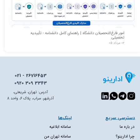
امور فارغ‌التحصیلان دانشگاه | راهنمای کامل دانشنامه - تأییدیه
تحصیلی
۰۲ مرداد ۰۵
021 - 26716453
ادارینو
0920 309 3343
آدرس: تهران، شریعتی،
آذرشهر، سراب، پلاک 6، واحد 8
دسترسی سریع​​​​​​​
لینک‌ها
در باره ما
سامانه ابلاغیه
چرا ادارینو؟
سامانه تهران من