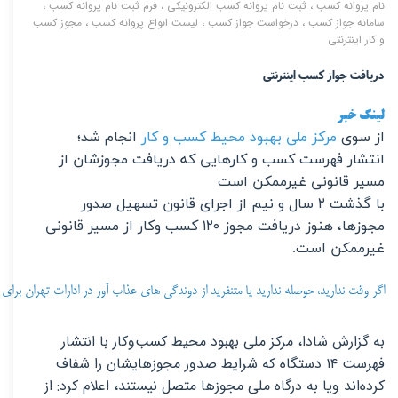
نام پروانه کسب
،
ثبت نام پروانه کسب الکترونیکی
،
فرم ثبت نام پروانه کسب
،
سامانه جواز کسب
،
درخواست جواز کسب
،
لیست انواع پروانه کسب
،
مجوز کسب
و کار اینترنتی
دریافت جواز کسب اینترنتی
لینک خبر
از سوی
مرکز ملی بهبود محیط کسب و کار
انجام شد؛
انتشار فهرست كسب و كارهایی كه دریافت مجوزشان از
مسیر قانونی غیرممكن است
با گذشت ۲ سال و نیم از اجرای قانون تسهیل صدور
مجوزها، هنوز دریافت مجوز ۱۲۰ کسب ‌وکار از مسیر قانونی
غیرممکن است.
اگر وقت ندارید، حوصله ندارید یا متنفرید از دوندگی های عذاب آور در ادارات تهران برای
به گزارش شادا، مرکز ملی بهبود محیط کسب‌وکار با انتشار
فهرست ۱۴ دستگاه که شرایط صدور مجوزهایشان را شفاف
کرده‌اند ویا به درگاه ملی مجوزها متصل نیستند، اعلام کرد: از