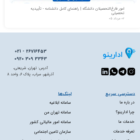
امور فارغ‌التحصیلان دانشگاه | راهنمای کامل دانشنامه - تأییدیه
تحصیلی
۰۲ مرداد ۰۵
021 - 26716453
ادارینو
0920 309 3343
آدرس: تهران، شریعتی،
آذرشهر، سراب، پلاک 6، واحد 8
دسترسی سریع​​​​​​​
لینک‌ها
در باره ما
سامانه ابلاغیه
چرا ادارینو؟
سامانه تهران من
خدمات ما
سامانه امور مالیاتی کشور
تعرفه خدمات
سازمان تامین اجتماعی