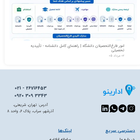
امور فارغ‌التحصیلان دانشگاه | راهنمای کامل دانشنامه - تأییدیه
تحصیلی
۰۲ مرداد ۰۵
021 - 26716453
ادارینو
0920 309 3343
آدرس: تهران، شریعتی،
آذرشهر، سراب، پلاک 6، واحد 8
دسترسی سریع​​​​​​​
لینک‌ها
در باره ما
سامانه ابلاغیه