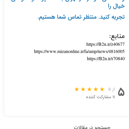
خیال را 
تجربه کنید. منتظر تماس شما هستیم.
منابع:
https://B2n.ir/z40677
https://www.mizanonline.ir/fa/amp/news/4816005
https://B2n.ir/r70840
۵
از ۵
۱۱ مشارکت کننده
جستجو در مقالات