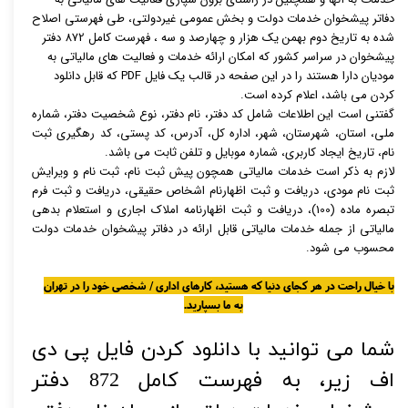
دفاتر پیشخوان خدمات دولت و بخش عمومی غیردولتی، طی فهرستی اصلاح
شده به تاریخ دوم بهمن یک هزار و چهارصد و سه ، فهرست کامل 872 دفتر
پیشخوان در سراسر کشور که امکان ارائه خدمات و فعالیت های مالیاتی به
مودیان دارا هستند را در این
صفحه
در قالب یک فایل PDF که قابل دانلود
کردن می باشد، اعلام کرده است.
گفتنی است این اطلاعات شامل کد دفتر، نام دفتر، نوع شخصیت دفتر، شماره
ملی، استان، شهرستان، شهر، اداره کل، آدرس، کد پستی، کد رهگیری ثبت
نام، تاریخ ایجاد کاربری، شماره موبایل و تلفن ثابت می باشد.
لازم به ذکر است خدمات مالیاتی همچون پیش ثبت نام، ثبت نام و ویرایش
ثبت نام مودی، دریافت و ثبت اظهارنام اشخاص حقیقی، دریافت و ثبت فرم
تبصره ماده (100)، دریافت و ثبت اظهارنامه املاک اجاری و استعلام بدهی
مالیاتی از جمله خدمات مالیاتی قابل ارائه در دفاتر پیشخوان خدمات دولت
محسوب می شود.
با خیال راحت در هر کجای دنیا که هستید، کارهای اداری / شخصی خود را در تهران
به ما بسپارید.
شما می توانید با دانلود کردن فایل پی دی
اف زیر، به فهرست کامل 872 دفتر