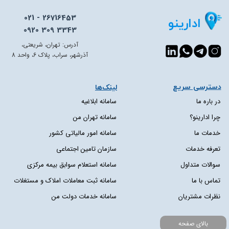
021 - 26716453
ادارینو
0920 309 3343
آدرس: تهران، شریعتی،
آذرشهر، سراب، پلاک 6، واحد 8
دسترسی سریع​​​​​​​
لینک‌ها
در باره ما
سامانه ابلاغیه
چرا ادارینو؟
سامانه تهران من
خدمات ما
سامانه امور مالیاتی کشور
تعرفه خدمات
سازمان تامین اجتماعی
سوالات متداول
سامانه استعلام سوابق بیمه مرکزی
تماس با ما
سامانه ثبت معاملات املاک و مستغلات
نظرات مشتریان
سامانه خدمات دولت من
بالای صفحه