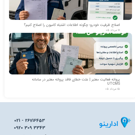
اصلاح ظرفیت خودرو؛ چگونه اطلاعات اشتباه کامیون را اصلاح کنیم؟
۱۷ مرداد ۰۵
پروانه فعالیت معتبر | علت خطای فاقد پروانه معتبر در سامانه
UTCMS
۱۵ مرداد ۰۵
021 - 26716453
ادارینو
0920 309 3343