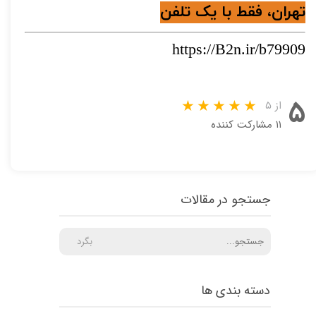
تهران، فقط با یک تلفن
https://B2n.ir/b79909
۵
از ۵
۱۱ مشارکت کننده
جستجو در مقالات
بگرد
دسته بندی ها