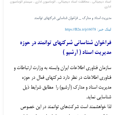
اسناد دیجیتالی
،
محافظت اسناد دیجیتالی
،
اتوماسیون اداری
،
سیستم اتوماسیون
اداری
مدیریت اسناد و مدارک _ فراخوان شناسایی شرکتهای توانمند
لینک خبر: https://B2n.ir/p16078
فراخوان شناسائی شرکتهای توانمند در حوزه
مدیریت اسناد ( آرشیو )
سازمان فناوری اطلاعات ایران وابسته به وزارت ارتباطات و
فناوری اطلاعات در نظر دارد شرکت­های فعال در حوزه
مدیریت اسناد و مدارک (آرشیو) را مطابق شرایط ذیل
شناسایی نماید.
لذا خواهشمند است شرکت‌های توانمند در این خصوص