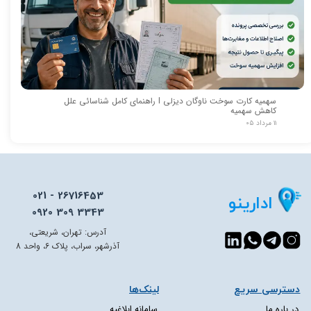
سهمیه کارت سوخت ناوگان دیزلی I راهنمای کامل شناسائی علل
کاهش سهمیه
۱۱ مرداد ۰۵
021 - 26716453
ادارینو
0920 309 3343
آدرس: تهران، شریعتی،
آذرشهر، سراب، پلاک 6، واحد 8
دسترسی سریع​​​​​​​
لینک‌ها
در باره ما
سامانه ابلاغیه