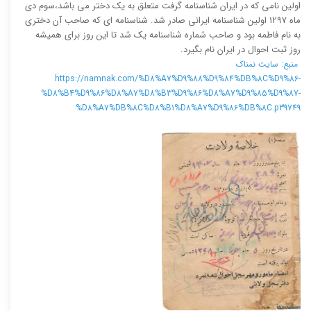
اولین نامی که در ایران شناسنامه گرفت متعلق به یک دختر می باشد،سوم دی
ماه 1297 اولین شناسنامه ایرانی صادر شد. شناسنامه ای که صاحب آن دختری
به نام فاطمه بود و صاحب شماره شناسنامه یک شد تا این روز برای همیشه
روز ثبت احوال در ایران نام بگیرد.
منبع: سایت نمناک
https://namnak.com/%D8%A7%D9%88%D9%84%DB%8C%D9%86-
%D8%B4%D9%86%D8%A7%D8%B3%D9%86%D8%A7%D9%85%D9%87-
%D8%A7%DB%8C%D8%B1%D8%A7%D9%86%DB%8C.p39749