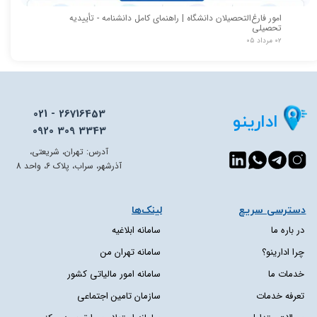
امور فارغ‌التحصیلان دانشگاه | راهنمای کامل دانشنامه - تأییدیه
تحصیلی
۰۲ مرداد ۰۵
021 - 26716453
ادارینو
0920 309 3343
آدرس: تهران، شریعتی،
آذرشهر، سراب، پلاک 6، واحد 8
دسترسی سریع​​​​​​​
لینک‌ها
در باره ما
سامانه ابلاغیه
چرا ادارینو؟
سامانه تهران من
خدمات ما
سامانه امور مالیاتی کشور
تعرفه خدمات
سازمان تامین اجتماعی