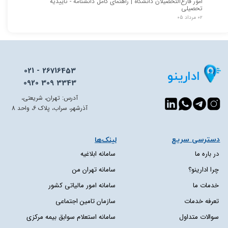
امور فارغ‌التحصیلان دانشگاه | راهنمای کامل دانشنامه - تأییدیه
تحصیلی
۰۲ مرداد ۰۵
021 - 26716453
ادارینو
0920 309 3343
آدرس: تهران، شریعتی،
آذرشهر، سراب، پلاک 6، واحد 8
دسترسی سریع​​​​​​​
لینک‌ها
در باره ما
سامانه ابلاغیه
چرا ادارینو؟
سامانه تهران من
خدمات ما
سامانه امور مالیاتی کشور
تعرفه خدمات
سازمان تامین اجتماعی
سوالات متداول
سامانه استعلام سوابق بیمه مرکزی