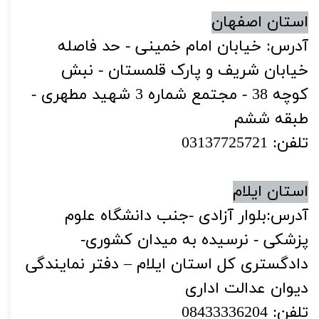
استان اصفهان
آدرس: خیابان امام خمینی - حد فاصله
خیابان شریف و پارک قلمستان - نبش
کوچه 38 - مجتمع شماره 3 شهید مطهری -
طبقه ششم
تلفن: 03137725721
استان ایلام
آدرس:بلوار آزادی -جنب دانشگاه علوم
پزشکی - نرسیده به میدان کشوری-
دادگستری کل استان ایلام – دفتر نمایندگی
دیوان عدالت اداری
تلفن: 08433336204