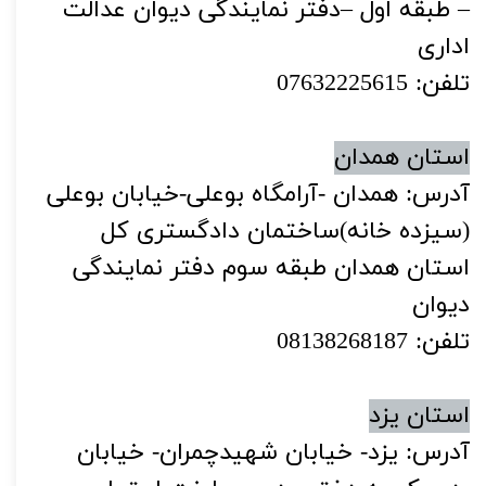
– طبقه اول –دفتر نمایندگی دیوان عدالت
اداری
تلفن: 07632225615
استان همدان
آدرس: همدان -آرامگاه بوعلی-خیابان بوعلی
(سیزده خانه)ساختمان دادگستری کل
استان همدان طبقه سوم دفتر نمایندگی
دیوان
تلفن: 08138268187
استان یزد
آدرس: یزد- خیابان شهیدچمران- خیابان