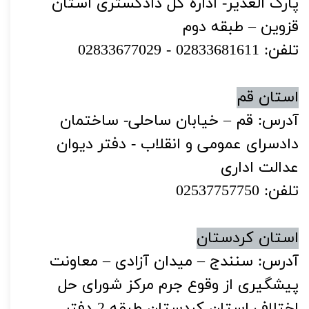
پارک الغدیر- اداره کل دادگستری استان
قزوین – طبقه دوم
تلفن: 02833681611 - 02833677029
استان قم
آدرس: قم – خیابان ساحلی- ساختمان
دادسرای عمومی و انقلاب - دفتر دیوان
عدالت اداری
تلفن: 02537757750
استان کردستان
آدرس: سنندج – میدان آزادی – معاونت
پیشگیری از وقوع جرم مرکز شورای حل
اختلاف استان کردستان طبقه 2 دفتر