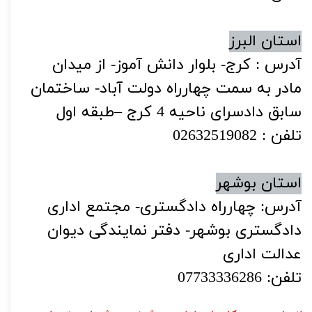
استان البرز
آدرس : کرج- بلوار دانش آموز- از میدان
مادر به سمت چهارراه دولت آباد- ساختمان
سابق دادسرای ناحیه 4 کرج –طبقه اول
تلفن : 02632519082
استان بوشهر
آدرس: چهارراه دادگستری- مجتمع اداری
دادگستری بوشهر- دفتر نمایندگی دیوان
عدالت اداری
تلفن: 07733336286