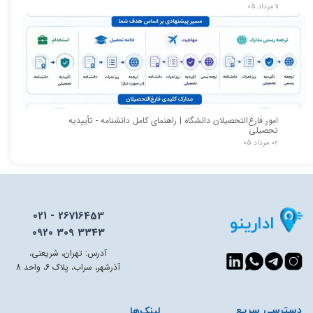
۱۱ مرداد ۰۵
امور فارغ‌التحصیلان دانشگاه | راهنمای کامل دانشنامه - تأییدیه
تحصیلی
۰۲ مرداد ۰۵
021 - 26716453
ادارینو
0920 309 3343
آدرس: تهران، شریعتی،
آذرشهر، سراب، پلاک 6، واحد 8
دسترسی سریع​​​​​​​
لینک‌ها