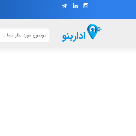
ادارینو