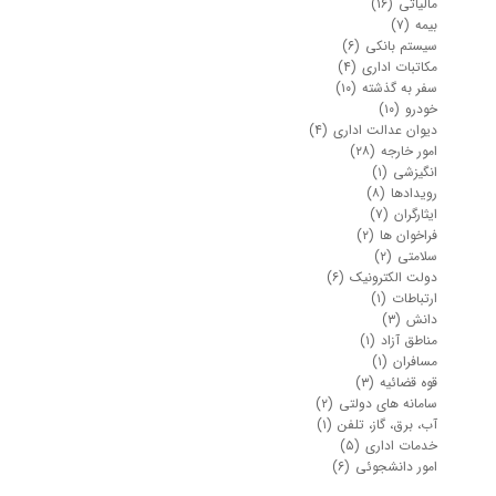
مالیاتی
(۱۶)
بیمه
(۷)
سیستم بانکی
(۶)
مکاتبات اداری
(۴)
سفر به گذشته
(۱۰)
خودرو
(۱۰)
دیوان عدالت اداری
(۴)
امور خارجه
(۲۸)
انگیزشی
(۱)
رویدادها
(۸)
ایثارگران
(۷)
فراخوان ها
(۲)
سلامتی
(۲)
دولت الکترونیک
(۶)
ارتباطات
(۱)
دانش
(۳)
مناطق آزاد
(۱)
مسافران
(۱)
قوه قضائیه
(۳)
سامانه های دولتی
(۲)
آب، برق، گاز، تلفن
(۱)
خدمات اداری
(۵)
امور دانشجوئی
(۶)