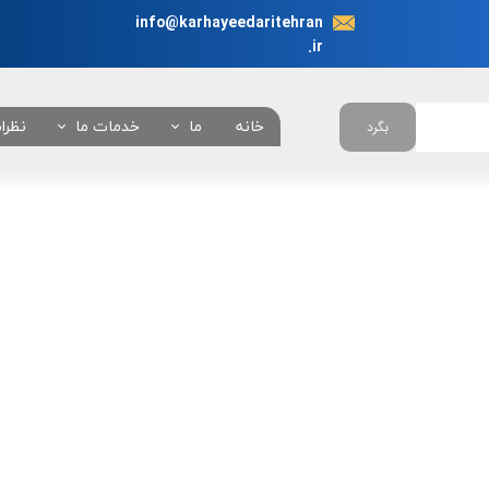
info@karhayeedaritehran
.ir
خانه
ما
خدمات ما
نظرا
بگرد
در باره ما
انجام نیابت اداری در 
چرا ما ؟
همه خدمات
تعرفه خدمات
بانکی
امور خودروئی
امور دانشجوئی
امور کنسولی
امور شهرداری