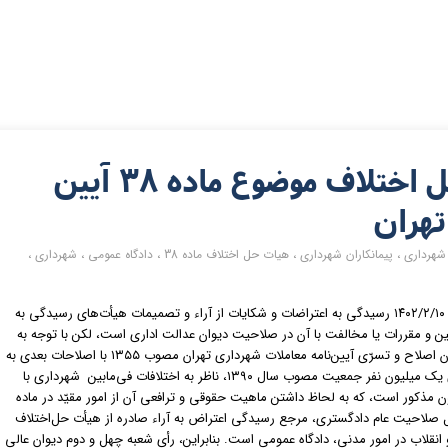
اعتراض به رای هیات حل اختلاف موضوع ماده ۳۸ آیین
تهران
،
پیمانکاران شهرداری
،
هیات حل اختلاف ماده 38
،
دادگاه عمومی
،
شهرداری
،
به موجب بند ۲ ماده ۱۰ قانون دیوان عدالت اداری مصوب ۱۴۰۲/۲/۱۰ رسیدگی به اعتراضات و شکایات از آراء و تصمیمات هیأت‌های رسیدگی به
ن و مقررات یا مخالفت با آن در صلاحیت دیوان عدالت اداری است، لکن با توجه به
اینکه آراء صادره از هیأت حل‌اختلاف موضوع ماده۳۸ قانون اصلاح و تسرّی آیین‌نامه معاملات شهرداری تهران مصوب ۱۳۵۵ با اصلاحات بعدی به
شهرداری‌های مراکز استان‌ها، کلان‌شهرها و شهرهای بالای یک میلیون نفر جمعیت مصوب سال ۱۳۹۰، ناظر به اختلافات فی‌مابین شهرداری با
مذکور است، که به لحاظ داشتن ماهیت حقوقی و ترافعی آن از امور مقیّد در ماده
اصل صلاحیت عام دادگستری، مرجع رسیدگی اعتراض به آراء صادره از هیأت حل‌اختلاف
انقلاب در امور مدنی، دادگاه عمومی است. بنابراین، رأی شعبه چهل و دوم دیوان عالی