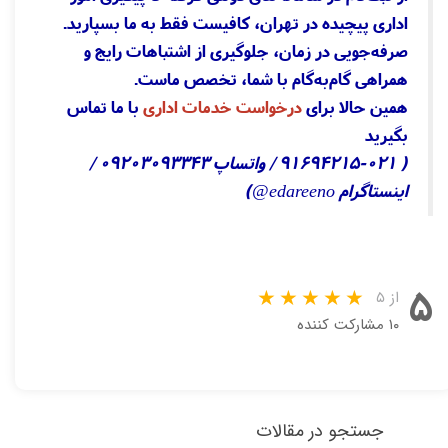
اداری پیچیده در تهران، کافیست فقط به ما بسپارید.
صرفه‌جویی در زمان، جلوگیری از اشتباهات رایج و
همراهی گام‌به‌گام با شما، تخصص ماست.
همین حالا برای
درخواست خدمات اداری
با ما تماس
بگیرید
( 91694215-021 / واتساپ 09203093343 /
اینستاگرام edareeno@)
۵
از ۵
۱۰ مشارکت کننده
جستجو در مقالات