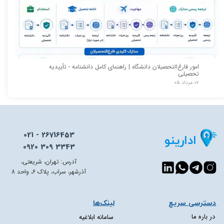
امور فارغ‌التحصیلان دانشگاه | راهنمای کامل دانشنامه - تأییدیه
تحصیلی
۰۲ مرداد ۰۵
021 - 26716453
ادارینو
0920 309 3343
آدرس: تهران، شریعتی،
آذرشهر، سراب، پلاک 6، واحد 8
دسترسی سریع​​​​​​​
لینک‌ها
در باره ما
سامانه ابلاغیه