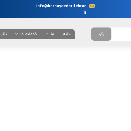
info@karhayeedaritehran
.ir
خانه
ما
خدمات ما
نظرا
بگرد
در باره ما
انجام نیابت اداری در 
چرا ما ؟
همه خدمات
تعرفه خدمات
بانکی
امور خودروئی
امور دانشجوئی
امور کنسولی
امور شهرداری