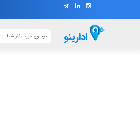
ادارینو