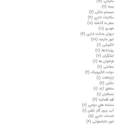
مالیاتی
(۱۶)
بیمه
(۷)
سیستم بانکی
(۶)
مکاتبات اداری
(۴)
سفر به گذشته
(۱۰)
خودرو
(۱۰)
دیوان عدالت اداری
(۴)
امور خارجه
(۲۸)
انگیزشی
(۱)
رویدادها
(۸)
ایثارگران
(۷)
فراخوان ها
(۲)
سلامتی
(۲)
دولت الکترونیک
(۶)
ارتباطات
(۱)
دانش
(۳)
مناطق آزاد
(۱)
مسافران
(۱)
قوه قضائیه
(۳)
سامانه های دولتی
(۲)
آب، برق، گاز، تلفن
(۱)
خدمات اداری
(۵)
امور دانشجوئی
(۶)