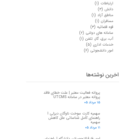
ارتباطات
(۱)
دانش
(۳)
مناطق آزاد
(۱)
مسافران
(۱)
قوه قضائیه
(۳)
سامانه های دولتی
(۲)
آب، برق، گاز، تلفن
(۱)
خدمات اداری
(۵)
امور دانشجوئی
(۶)
اخرین نوشته‌ها
پروانه فعالیت معتبر | علت خطای فاقد
پروانه معتبر در سامانه UTCMS
۱۵ مرداد ۰۵
سهمیه کارت سوخت ناوگان دیزلی I
راهنمای کامل شناسائی علل کاهش
سهمیه
۱۱ مرداد ۰۵
امور فارغ‌التحصیلان دانشگاه | راهنمای