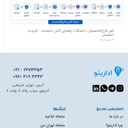
امور فارغ‌التحصیلان دانشگاه | راهنمای کامل دانشنامه - تأییدیه
تحصیلی
۰۲ مرداد ۰۵
021 - 26716453
ادارینو
0920 309 3343
آدرس: تهران، شریعتی،
آذرشهر، سراب، پلاک 6، واحد 8
دسترسی سریع​​​​​​​
لینک‌ها
در باره ما
سامانه ابلاغیه
چرا ادارینو؟
سامانه تهران من