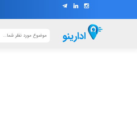
ادارینو