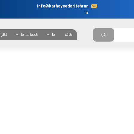
info@karhayeedaritehran
.ir
خانه
ما
خدمات ما
نظرا
بگرد
در باره ما
انجام نیابت اداری در 
چرا ما ؟
همه خدمات
تعرفه خدمات
بانکی
امور خودروئی
امور دانشجوئی
امور کنسولی
امور شهرداری