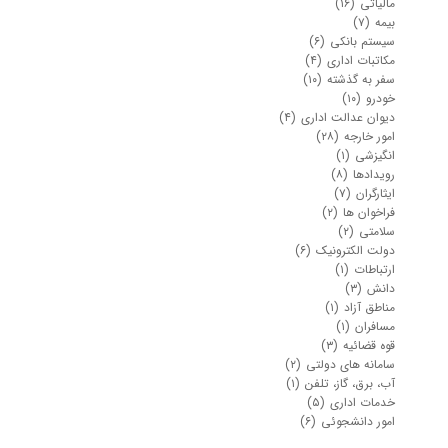
مالیاتی
(۱۶)
بیمه
(۷)
سیستم بانکی
(۶)
مکاتبات اداری
(۴)
سفر به گذشته
(۱۰)
خودرو
(۱۰)
دیوان عدالت اداری
(۴)
امور خارجه
(۲۸)
انگیزشی
(۱)
رویدادها
(۸)
ایثارگران
(۷)
فراخوان ها
(۲)
سلامتی
(۲)
دولت الکترونیک
(۶)
ارتباطات
(۱)
دانش
(۳)
مناطق آزاد
(۱)
مسافران
(۱)
قوه قضائیه
(۳)
سامانه های دولتی
(۲)
آب، برق، گاز، تلفن
(۱)
خدمات اداری
(۵)
امور دانشجوئی
(۶)