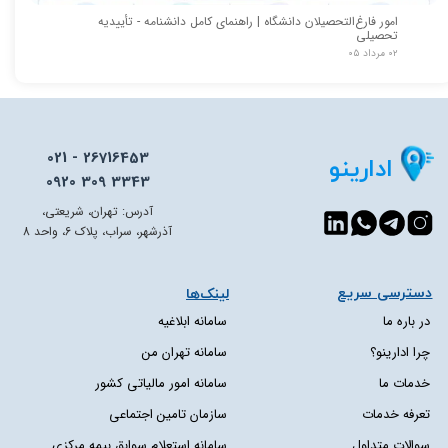
امور فارغ‌التحصیلان دانشگاه | راهنمای کامل دانشنامه - تأییدیه
تحصیلی
۰۲ مرداد ۰۵
021 - 26716453
ادارینو
0920 309 3343
آدرس: تهران، شریعتی،
آذرشهر، سراب، پلاک 6، واحد 8
دسترسی سریع​​​​​​​
لینک‌ها
در باره ما
سامانه ابلاغیه
چرا ادارینو؟
سامانه تهران من
خدمات ما
سامانه امور مالیاتی کشور
تعرفه خدمات
سازمان تامین اجتماعی
سوالات متداول
سامانه استعلام سوابق بیمه مرکزی