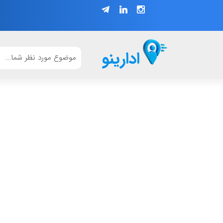
ادارینو