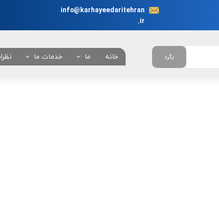
info@karhayeedaritehran
.ir
خانه
ما
خدمات ما
نظرا
بگرد
در باره ما
انجام نیابت اداری در 
چرا ما ؟
همه خدمات
تعرفه خدمات
بانکی
امور خودروئی
امور دانشجوئی
امور کنسولی
امور شهرداری