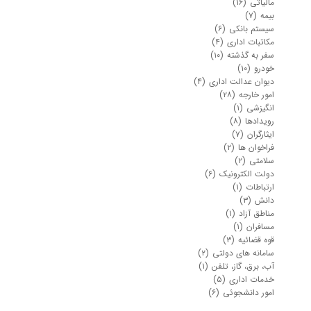
مالیاتی
(۱۶)
بیمه
(۷)
سیستم بانکی
(۶)
مکاتبات اداری
(۴)
سفر به گذشته
(۱۰)
خودرو
(۱۰)
دیوان عدالت اداری
(۴)
امور خارجه
(۲۸)
انگیزشی
(۱)
رویدادها
(۸)
ایثارگران
(۷)
فراخوان ها
(۲)
سلامتی
(۲)
دولت الکترونیک
(۶)
ارتباطات
(۱)
دانش
(۳)
مناطق آزاد
(۱)
مسافران
(۱)
قوه قضائیه
(۳)
سامانه های دولتی
(۲)
آب، برق، گاز، تلفن
(۱)
خدمات اداری
(۵)
امور دانشجوئی
(۶)