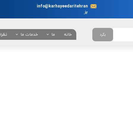
info@karhayeedaritehran
.ir
خانه
ما
خدمات ما
نظرا
بگرد
در باره ما
انجام نیابت اداری در 
چرا ما ؟
همه خدمات
تعرفه خدمات
بانکی
امور خودروئی
امور دانشجوئی
امور کنسولی
امور شهرداری