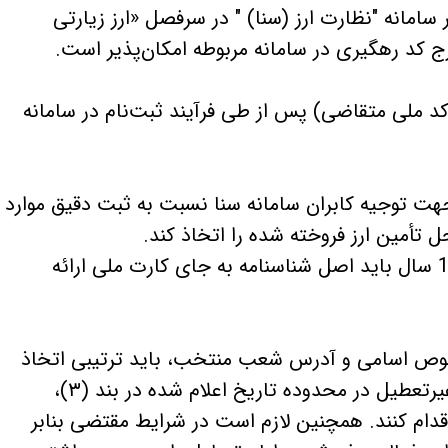
ر سامانه "نظارت ارز (سنا) " در سرفصل «ارز زیارتی
کد ملی متقاضی) پس از طی فرآیند ثبت‌نام در سامانه
ت توجیه کابران سامانه سنا نسبت به ثبت دقیق موارد
تأمین ارز فروخته شده را اتخاذ کند.
تبصره: در خصوص زائرین بین 5 تا 15 سال باید اصل شناسنامه به جای کارت ملی ارائه
صوص اسامی و آدرس شعب منتخب، باید ترتیبی اتخاذ
نماید که شعب منتخب در کلیه ایام غیرتعطیل در محدوده تاریخ اعلام شده در بند (۳)،
قدام کنند. همچنین لازم است در شرایط مقتضی بنابر