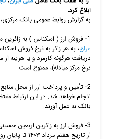
را به هفت بانک عامل
ملی ایران
،
تج
ابلاغ کرد.
به گزارش روابط عمومی بانک مرکزی، 
1- فروش ارز ( اسکناس ) به زائرین متقاضی اربعین حسینی، حداکثر به مبلغ 200،000
عراق
دریافت هرگونه کارمزد و یا هزینه از 
نرخ مرکز مبادله)، ممنوع است.
2- تأمین و پرداخت ارز از محل منابع
انجام خواهد شد. در این ارتباط مقتض
بانک به عمل آورند.