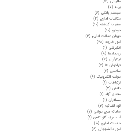
مالیاتی
(۱۶)
بیمه
(۷)
سیستم بانکی
(۶)
مکاتبات اداری
(۴)
سفر به گذشته
(۱۰)
خودرو
(۱۰)
دیوان عدالت اداری
(۴)
امور خارجه
(۲۸)
انگیزشی
(۱)
رویدادها
(۸)
ایثارگران
(۷)
فراخوان ها
(۲)
سلامتی
(۲)
دولت الکترونیک
(۶)
ارتباطات
(۱)
دانش
(۳)
مناطق آزاد
(۱)
مسافران
(۱)
قوه قضائیه
(۳)
سامانه های دولتی
(۲)
آب، برق، گاز، تلفن
(۱)
خدمات اداری
(۵)
امور دانشجوئی
(۶)