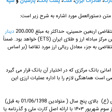
ارت
،
صادرات ایران
،
ملت
،
پست بانک
،
پارسیان
و
سپه
متن دستورالعمل مورد اشاره به شرح زیر است:
دینار
، به هر زائر به نرخ فروش اسکناس مرکز مبادله ارز و طلای ایران (ETS) خواهد بود. ضمناً
متقاضی به جزء معادل ریالی ارز مورد تقاضا (بر اساس
 امانی بانک مرکزی که در اختیار آن بانک قرار می گیرد
ی است هماهنگی لازم را با اداره عملیات ارزی این
3- فروش ارز به زائرین اربعین حسینی (ع) بالای پنج سال ( متولدین 01/06/1398 به قبل)
از تاریخ هفتم مرداد ۱۴۰۳ تا پایان روز سوم شهریور ۱۴۰۳ با ارائه اصل کارت ملی و گذرنامه یا