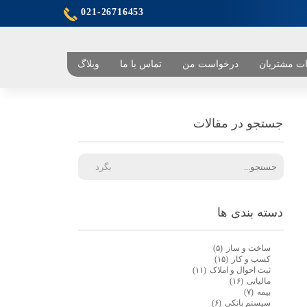
021-26716453
ت مشتریان
درخواست من
تماس با ما
وبلاگ
هران
جستجو در مقالات
بگرد
دسته بندی ها
ساخت و ساز
(۵)
کسب و کار
(۱۵)
ثبت احوال و املاک
(۱۱)
مالیاتی
(۱۶)
بیمه
(۷)
سیستم بانکی
(۶)