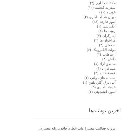
مکاتبات اداری
(۴)
سفر به گذشته
(۱۰)
خودرو
(۱۰)
دیوان عدالت اداری
(۴)
امور خارجه
(۲۸)
انگیزشی
(۱)
رویدادها
(۸)
ایثارگران
(۷)
فراخوان ها
(۲)
سلامتی
(۲)
دولت الکترونیک
(۶)
ارتباطات
(۱)
دانش
(۳)
مناطق آزاد
(۱)
مسافران
(۱)
قوه قضائیه
(۳)
سامانه های دولتی
(۲)
آب، برق، گاز، تلفن
(۱)
خدمات اداری
(۵)
امور دانشجوئی
(۶)
اخرین نوشته‌ها
پروانه فعالیت معتبر | علت خطای فاقد پروانه معتبر در