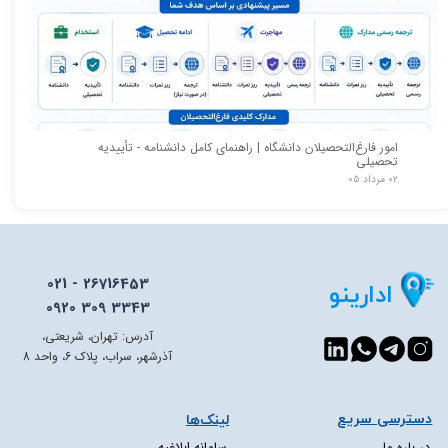
امور فارغ‌التحصیلان دانشگاه | راهنمای کامل دانشنامه - تأییدیه
تحصیلی
۰۲ مرداد ۰۵
021 - 26716453
ادارینو
0920 309 3343
آدرس: تهران، شریعتی،
آذرشهر، سراب، پلاک 6، واحد 8
دسترسی سریع​​​​​​​
لینک‌ها
در باره ما
سامانه ابلاغیه