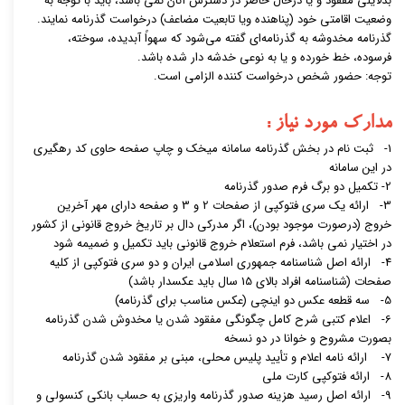
بدلایلی مفقود و یا درحال حاضر در دسترس آنان نمی باشد، باید با توجه به
وضعیت اقامتی خود (پناهنده ویا تابعیت مضاعف) درخواست گذرنامه نمایند.
گذرنامه مخدوشه به گذرنامه‌ای گفته می‌شود که سهواً آبدیده، سوخته،
فرسوده، خط خورده و یا به نوعی خدشه دار شده باشد.
توجه: حضور شخص درخواست کننده الزامی است.
مدارک مورد نیاز :
1- ثبت نام در بخش گذرنامه
سامانه میخک
و چاپ صفحه حاوی کد رهگیری
در این سامانه
2- تکمیل دو برگ
فرم صدور گذرنامه
3- ارائه یک سری فتوکپی از صفحات 2 و 3 و صفحه دارای مهر آخرین
خروج (درصورت موجود بودن)، اگر مدرکی دال بر تاریخ خروج قانونی از کشور
در اختیار نمی باشد،
فرم استعلام
خروج قانونی باید تکمیل و ضمیمه شود
4- ارائه اصل شناسنامه جمهوری اسلامی ایران و دو سری فتوکپی از کلیه
صفحات (شناسنامه افراد بالای 15 سال باید عکسدار باشد)
5- سه قطعه عکس دو اینچی
(عکس مناسب برای گذرنامه)
6- اعلام کتبی شرح کامل چگونگی مفقود شدن یا مخدوش شدن گذرنامه
بصورت مشروح و خوانا در دو نسخه
7- ارائه نامه اعلام و تأیید پلیس محلی، مبنی بر مفقود شدن گذرنامه
8- ارائه فتوکپی کارت ملی
9- ارائه اصل رسید هزینه صدور گذرنامه واریزی به حساب بانکی کنسولی و