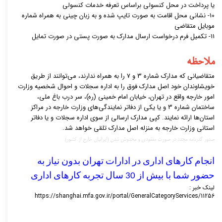
یا پرداخت در محل کنسولی براساس
تعرفه خدمات کنسولی
10- نشانی محل اقامت به صورت تایپ شده و به زبان چینی به همراه شماره
موبایل متقاضی
11- تکمیل
فرم درخواست ارسال مدارک به صورت پستی
در صورت تمایل
ملاحظه
متقاضیانی که مدارک شماره 3 و 7 را به همراه ندارند، می‌توانند از طریق
خویشاوندان خود اصل مدارک فوق را به اداره سجلات و احوال شخصیه وزارت
امور خارجه واقع در تهران، خیابان امام خمینی (ره)، سر درب باغ ملی،
ساختمان شماره 3 و یا یکی از دفاتر نمایندگی‌های وزارت خارجه در مراکز
استان‌ها ارائه نمایند. کپی مدارک ارسالی از سوی اداره سجلات و یا دفاتر
استانی وزارت خارجه به منزله اصل مدارک تلقی خواهد شد.
صدور گذرنامه مجدد در صورت مفقودی و مخدوش شدن (ایرانیان خارج از کشور)
انجام کارهای اداری در ادارات تهران بدون نیاز به 
حضور شما با بیش از 30 سال تجربه کارهای اداری
لینک خبر :
https://shanghai.mfa.gov.ir/portal/GeneralCategoryServices/11256