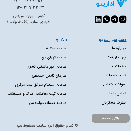
021 - 26716453
ادارینو
0920 309 3343
آدرس: تهران، شریعتی،
آذرشهر، سراب، پلاک 6، واحد 8
دسترسی سریع​​​​​​​
لینک‌ها
در باره ما
سامانه ابلاغیه
چرا ادارینو؟
سامانه تهران من
خدمات ما
سامانه امور مالیاتی کشور
تعرفه خدمات
سازمان تامین اجتماعی
سوالات متداول
سامانه استعلام سوابق بیمه مرکزی
تماس با ما
سامانه ثبت معاملات املاک و مستغلات
نظرات مشتریان
سامانه خدمات دولت من
بالای صفحه
© تمام حقوق این سایت محفوظ می