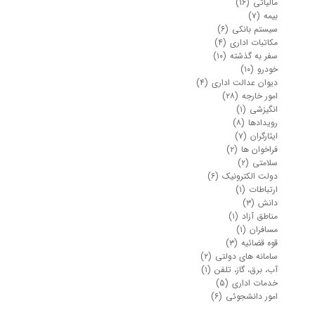
مالیاتی
(۱۶)
بیمه
(۷)
سیستم بانکی
(۶)
مکاتبات اداری
(۴)
سفر به گذشته
(۱۰)
خودرو
(۱۰)
دیوان عدالت اداری
(۴)
امور خارجه
(۲۸)
انگیزشی
(۱)
رویدادها
(۸)
ایثارگران
(۷)
فراخوان ها
(۲)
سلامتی
(۲)
دولت الکترونیک
(۶)
ارتباطات
(۱)
دانش
(۳)
مناطق آزاد
(۱)
مسافران
(۱)
قوه قضائیه
(۳)
سامانه های دولتی
(۲)
آب، برق، گاز، تلفن
(۱)
خدمات اداری
(۵)
امور دانشجوئی
(۶)