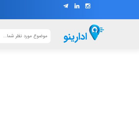
ادارینو