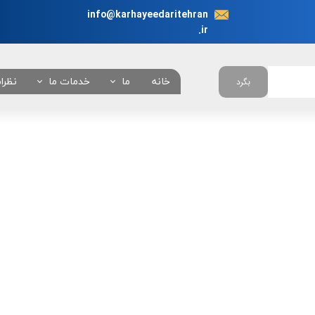
info@karhayeedaritehran
.ir
خانه
ما
خدمات ما
نظرا
بگرد
در باره ما
انجام نیابت اداری در 
چرا ما ؟
همه خدمات
تعرفه خدمات
بانکی
امور خودروئی
امور دانشجوئی
امور کنسولی
امور شهرداری