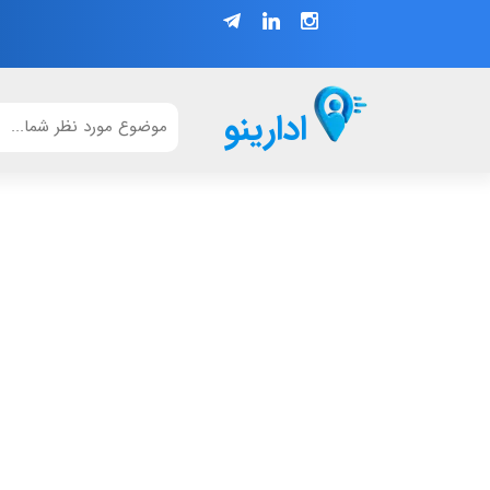
ادارینو