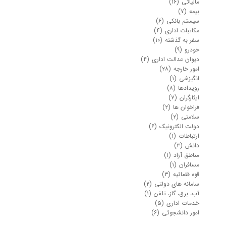
مالیاتی
(۱۶)
بیمه
(۷)
سیستم بانکی
(۶)
مکاتبات اداری
(۴)
سفر به گذشته
(۱۰)
خودرو
(۹)
دیوان عدالت اداری
(۴)
امور خارجه
(۲۸)
انگیزشی
(۱)
رویدادها
(۸)
ایثارگران
(۷)
فراخوان ها
(۲)
سلامتی
(۲)
دولت الکترونیک
(۶)
ارتباطات
(۱)
دانش
(۳)
مناطق آزاد
(۱)
مسافران
(۱)
قوه قضائیه
(۳)
سامانه های دولتی
(۲)
آب، برق، گاز، تلفن
(۱)
خدمات اداری
(۵)
امور دانشجوئی
(۶)