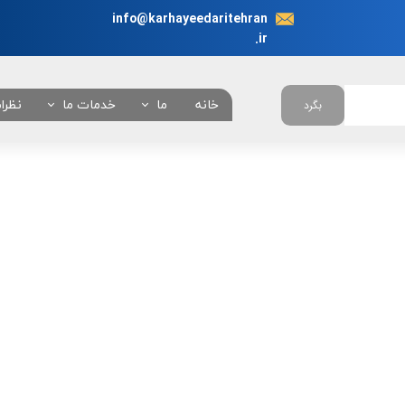
info@karhayeedaritehran
.ir
خانه
ما
خدمات ما
نظرا
بگرد
در باره ما
انجام نیابت اداری در 
چرا ما ؟
همه خدمات
تعرفه خدمات
بانکی
امور خودروئی
امور دانشجوئی
امور کنسولی
امور شهرداری