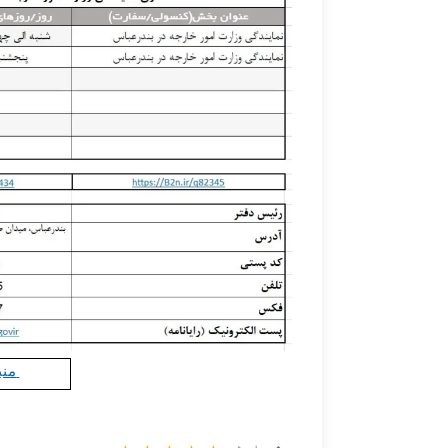
https://B2n.ir/q82345 : منبع