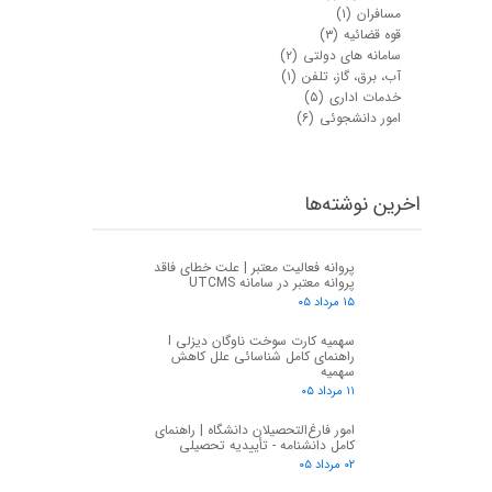
مسافران
(۱)
قوه قضائیه
(۳)
سامانه های دولتی
(۲)
آب، برق، گاز، تلفن
(۱)
خدمات اداری
(۵)
امور دانشجوئی
(۶)
اخرین نوشته‌ها
پروانه فعالیت معتبر | علت خطای فاقد
پروانه معتبر در سامانه UTCMS
۱۵ مرداد ۰۵
سهمیه کارت سوخت ناوگان دیزلی I
راهنمای کامل شناسائی علل کاهش
سهمیه
۱۱ مرداد ۰۵
امور فارغ‌التحصیلان دانشگاه | راهنمای
کامل دانشنامه - تأییدیه تحصیلی
۰۲ مرداد ۰۵