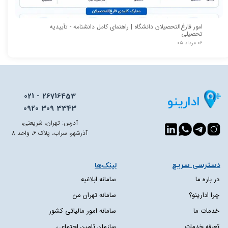
امور فارغ‌التحصیلان دانشگاه | راهنمای کامل دانشنامه - تأییدیه
تحصیلی
۰۲ مرداد ۰۵
021 - 26716453
ادارینو
0920 309 3343
آدرس: تهران، شریعتی،
آذرشهر، سراب، پلاک 6، واحد 8
دسترسی سریع​​​​​​​
لینک‌ها
در باره ما
سامانه ابلاغیه
چرا ادارینو؟
سامانه تهران من
خدمات ما
سامانه امور مالیاتی کشور
تعرفه خدمات
سازمان تامین اجتماعی