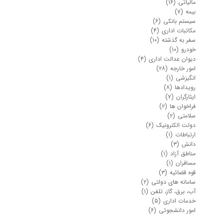
مالیاتی
(۱۶)
بیمه
(۷)
سیستم بانکی
(۶)
مکاتبات اداری
(۴)
سفر به گذشته
(۱۰)
خودرو
(۱۰)
دیوان عدالت اداری
(۴)
امور خارجه
(۲۸)
انگیزشی
(۱)
رویدادها
(۸)
ایثارگران
(۷)
فراخوان ها
(۲)
سلامتی
(۲)
دولت الکترونیک
(۶)
ارتباطات
(۱)
دانش
(۳)
مناطق آزاد
(۱)
مسافران
(۱)
قوه قضائیه
(۳)
سامانه های دولتی
(۲)
آب، برق، گاز، تلفن
(۱)
خدمات اداری
(۵)
امور دانشجوئی
(۶)