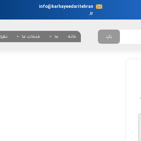
info@karhayeedaritehran
.ir
خانه
ما
خدمات ما
نظرا
بگرد
در باره ما
انجام نیابت اداری در 
چرا ما ؟
همه خدمات
تعرفه خدمات
بانکی
امور خودروئی
امور دانشجوئی
امور کنسولی
امور شهرداری