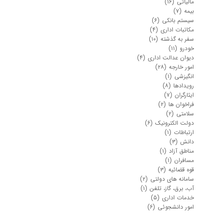
مالیاتی
(۱۶)
بیمه
(۷)
سیستم بانکی
(۶)
مکاتبات اداری
(۴)
سفر به گذشته
(۱۰)
خودرو
(۱۱)
دیوان عدالت اداری
(۴)
امور خارجه
(۲۸)
انگیزشی
(۱)
رویدادها
(۸)
ایثارگران
(۷)
فراخوان ها
(۲)
سلامتی
(۲)
دولت الکترونیک
(۶)
ارتباطات
(۱)
دانش
(۳)
مناطق آزاد
(۱)
مسافران
(۱)
قوه قضائیه
(۳)
سامانه های دولتی
(۲)
آب، برق، گاز، تلفن
(۱)
خدمات اداری
(۵)
امور دانشجوئی
(۶)