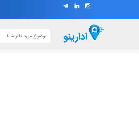
ادارینو