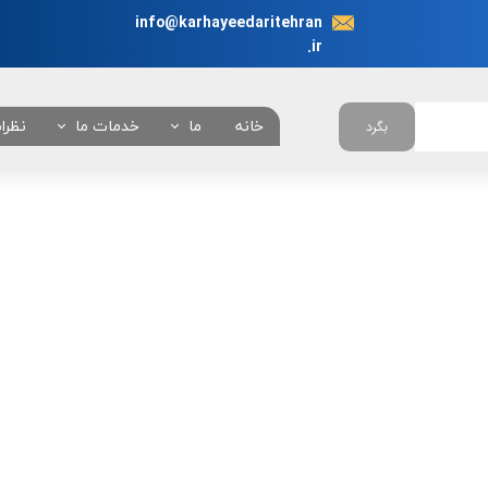
info@karhayeedaritehran
.ir
خانه
ما
خدمات ما
نظرا
بگرد
در باره ما
انجام نیابت اداری در 
چرا ما ؟
همه خدمات
تعرفه خدمات
بانکی
امور خودروئی
امور دانشجوئی
امور کنسولی
امور شهرداری