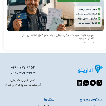
سهمیه کارت سوخت ناوگان دیزلی I راهنمای کامل شناسائی علل
کاهش سهمیه
۱۱ مرداد ۰۵
021 - 26716453
ادارینو
0920 309 3343
آدرس: تهران، شریعتی،
آذرشهر، سراب، پلاک 6، واحد 8
دسترسی سریع​​​​​​​
لینک‌ها